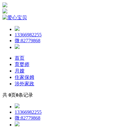
13366982255
微:82779868
首页
育婴师
月嫂
住家保姆
涉外家政
共
0
页
0
条记录
13366982255
微:82779868