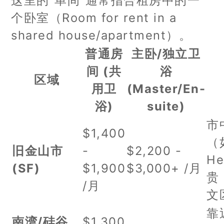
这里的“单间”通常指合租房中的一
个卧室（Room for rent in a
shared house/apartment）。
普通房
主卧/独立卫
间 (共
浴
区域
用卫
(Master/En-
浴)
suite)
市
$1,400
（如
旧金山市
-
$2,200 -
He
(SF)
$1,900
$3,000+ /月
贵
/月
文
靠
南湾/硅谷
$1,300