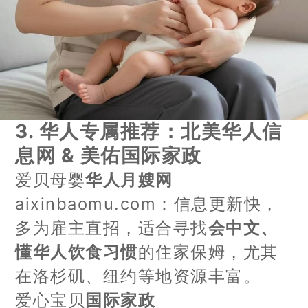
3.
华人专属推荐：北美华人信
息网 & 美佑国际家政
爱贝母婴
华人月嫂网
aixinbaomu.com：信息更新快，
多为雇主直招，适合寻找
会中文、
懂华人饮食习惯
的住家保姆，尤其
在洛杉矶、纽约等地资源丰富。
爱心宝贝
国际家政