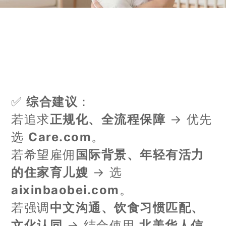
✅
综合建议
：
若追求
正规化、全流程保障
→ 优先
选
Care.com
。
若希望雇佣
国际背景、年轻有活力
的住家育儿嫂
→ 选
aixinbaobei.com
。
若强调
中文沟通、饮食习惯匹配、
文化认同
→ 结合使用
北美华人信