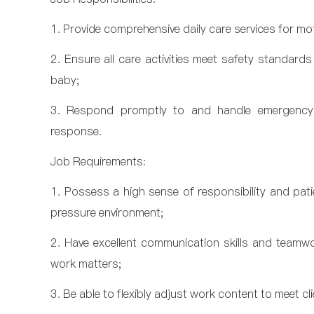
1. Provide comprehensive daily care services for m
2. Ensure all care activities meet safety standar
baby;
3. Respond promptly to and handle emergency 
response.
Job Requirements:
1. Possess a high sense of responsibility and pati
pressure environment;
2. Have excellent communication skills and teamwor
work matters;
3. Be able to flexibly adjust work content to meet cl