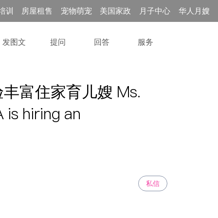
培训
房屋租售
宠物萌宠
美国家政
月子中心
华人月嫂
发图文
提问
回答
服务
富住家育儿嫂 Ms.
is hiring an
私信