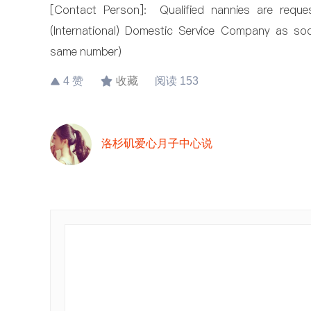
[Contact Person]: Qualified nannies are reque
(International) Domestic Service Company as 
same number)
4
赞
收藏
阅读
153
洛杉矶爱心月子中心说