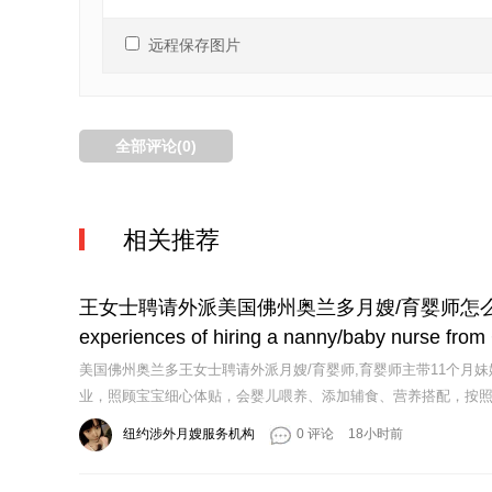
远程保存图片
全部评论(
0
)
相关推荐
王女士聘请外派美国佛州奥兰多月嫂/育婴师怎么样？W
experiences of hiring a nanny/baby nurse from 
美国佛州奥兰多王女士聘请外派月嫂/育婴师,育婴师主带11个月
业，照顾宝宝细心体贴，会婴儿喂养、添加辅食、营养搭配，按
纽约涉外月嫂服务机构
0 评论
18小时前