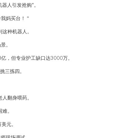
机器人引发抢购"。
我妈买台！ ”
到这种机器人。
场景。
8亿，但专业护工缺口达3000万。
主挑三拣四。
。
老人翻身喂药。
困难。
万美元。
程师现场调试。