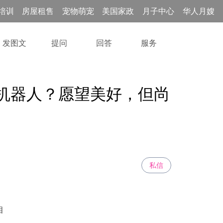
培训
房屋租售
宠物萌宠
美国家政
月子中心
华人月嫂
发图文
提问
回答
服务
姆机器人？愿望美好，但尚
私信
相