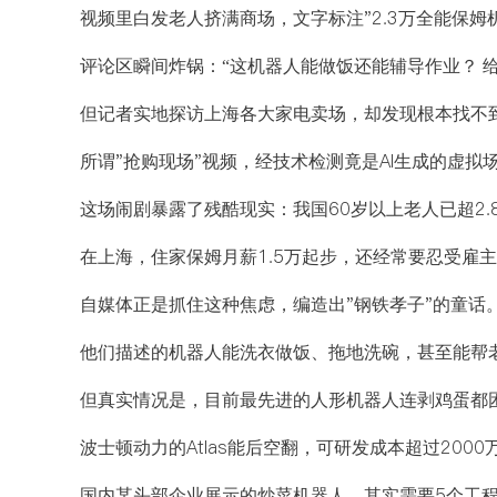
视频里白发老人挤满商场，文字标注"2.3万全能保姆
评论区瞬间炸锅：“这机器人能做饭还能辅导作业？ 给
但记者实地探访上海各大家电卖场，却发现根本找不
所谓"抢购现场"视频，经技术检测竟是AI生成的虚拟
这场闹剧暴露了残酷现实：我国60岁以上老人已超2.
在上海，住家保姆月薪1.5万起步，还经常要忍受雇
自媒体正是抓住这种焦虑，编造出"钢铁孝子"的童话
他们描述的机器人能洗衣做饭、拖地洗碗，甚至能帮
但真实情况是，目前最先进的人形机器人连剥鸡蛋都
波士顿动力的Atlas能后空翻，可研发成本超过2000
国内某头部企业展示的炒菜机器人，其实需要5个工