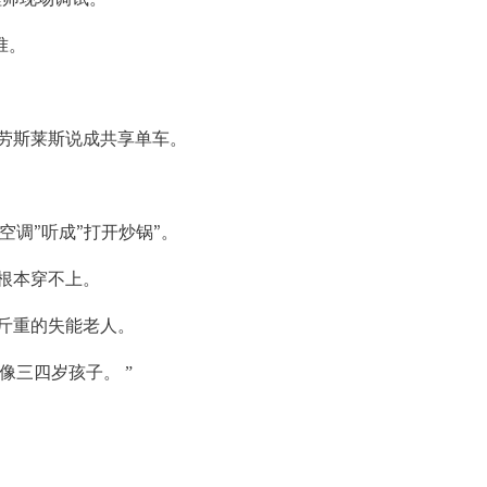
准。
劳斯莱斯说成共享单车。
调"听成"打开炒锅"。
根本穿不上。
斤重的失能老人。
像三四岁孩子。 ”