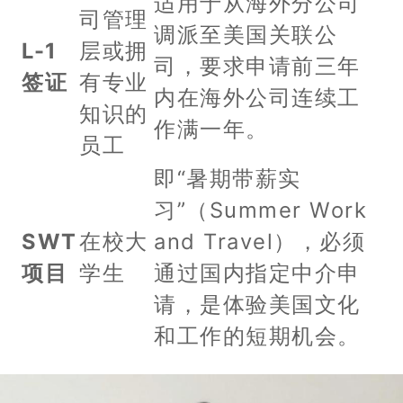
适用于从海外分公司
司管理
调派至美国关联公
L-1
层或拥
司，要求申请前三年
签证
有专业
内在海外公司连续工
知识的
作满一年。
员工
即“暑期带薪实
习”（Summer Work
SWT
在校大
and Travel），必须
项目
学生
通过国内指定中介申
请，是体验美国文化
和工作的短期机会。