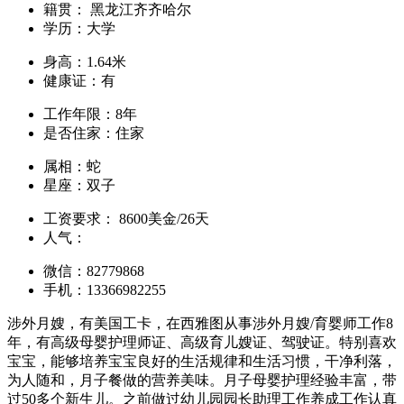
籍贯：
黑龙江齐齐哈尔
学历：
大学
身高：
1.64米
健康证：
有
工作年限：
8年
是否住家：
住家
属相：
蛇
星座：
双子
工资要求：
8600美金/26天
人气：
微信：
82779868
手机：
13366982255
涉外月嫂，有美国工卡，在西雅图从事涉外月嫂/育婴师工作8
年，有高级母婴护理师证、高级育儿嫂证、驾驶证。特别喜欢
宝宝，能够培养宝宝良好的生活规律和生活习惯，干净利落，
为人随和，月子餐做的营养美味。月子母婴护理经验丰富，带
过50多个新生儿。之前做过幼儿园园长助理工作养成工作认真