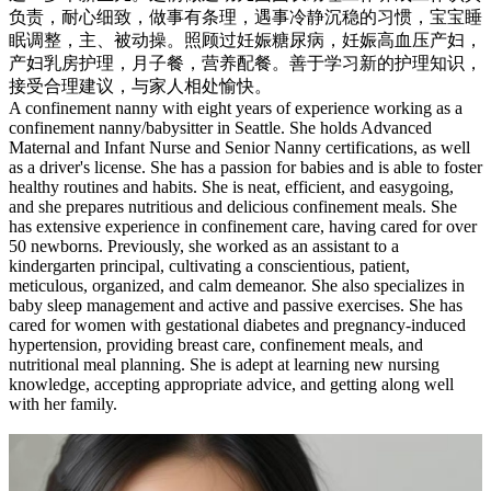
负责，耐心细致，做事有条理，遇事冷静沉稳的习惯，宝宝睡
眠调整，主、被动操。照顾过妊娠糖尿病，妊娠高血压产妇，
产妇乳房护理，月子餐，营养配餐。善于学习新的护理知识，
接受合理建议，与家人相处愉快。
A confinement nanny with eight years of experience working as a
confinement nanny/babysitter in Seattle. She holds Advanced
Maternal and Infant Nurse and Senior Nanny certifications, as well
as a driver's license. She has a passion for babies and is able to foster
healthy routines and habits. She is neat, efficient, and easygoing,
and she prepares nutritious and delicious confinement meals. She
has extensive experience in confinement care, having cared for over
50 newborns. Previously, she worked as an assistant to a
kindergarten principal, cultivating a conscientious, patient,
meticulous, organized, and calm demeanor. She also specializes in
baby sleep management and active and passive exercises. She has
cared for women with gestational diabetes and pregnancy-induced
hypertension, providing breast care, confinement meals, and
nutritional meal planning. She is adept at learning new nursing
knowledge, accepting appropriate advice, and getting along well
with her family.