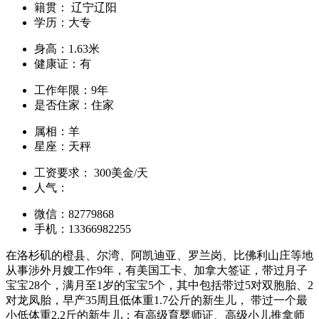
籍贯：
辽宁辽阳
学历：
大专
身高：
1.63米
健康证：
有
工作年限：
9年
是否住家：
住家
属相：
羊
星座：
天秤
工资要求：
300美金/天
人气：
微信：
82779868
手机：
13366982255
在洛杉矶的橙县、尔湾、阿凯迪亚、罗兰岗、比佛利山庄等地
从事涉外月嫂工作9年，有美国工卡、加拿大签证，带过月子
宝宝28个，满月至1岁的宝宝5个，其中包括带过5对双胞胎、2
对龙凤胎，早产35周且低体重1.7公斤的新生儿， 带过一个最
小低体重2.2斤的新生儿；有高级育婴师证、高级小儿推拿师