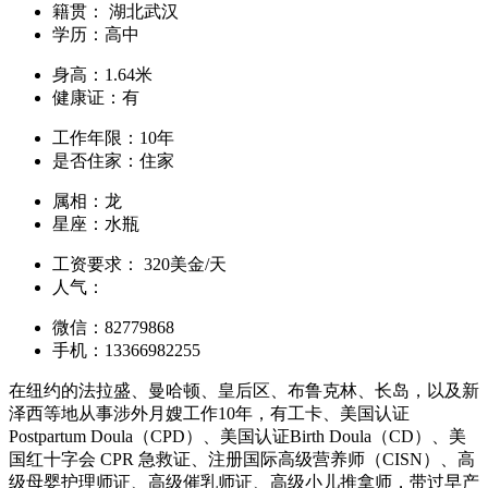
籍贯：
湖北武汉
学历：
高中
身高：
1.64米
健康证：
有
工作年限：
10年
是否住家：
住家
属相：
龙
星座：
水瓶
工资要求：
320美金/天
人气：
微信：
82779868
手机：
13366982255
在纽约的法拉盛、曼哈顿、皇后区、布鲁克林、长岛，以及新
泽西等地从事涉外月嫂工作10年，有工卡、美国认证
Postpartum Doula（CPD）、美国认证Birth Doula（CD）、美
国红十字会 CPR 急救证、注册国际高级营养师（CISN）、高
级母婴护理师证、高级催乳师证、高级小儿推拿师，带过早产