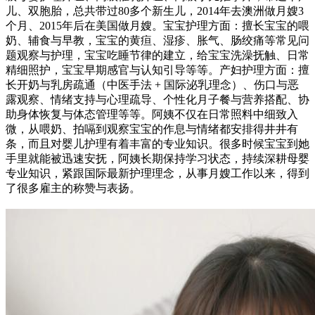
儿、双胞胎，总共带过80多个新生儿，2014年去澳洲做月嫂3
个月、2015年后在美国做月嫂。宝宝护理方面：擅长宝宝的喂
奶、辅食与早教，宝宝的黄疸、湿疹、胀气、肠绞痛等常见问
题观察与护理，宝宝吃睡节律的建立，给宝宝洗澡抚触、日常
精细照护，宝宝早期感官与认知引导等等。产妇护理方面：擅
长开奶与乳房疏通（中医手法 + 国际泌乳理念）、伤口与恶
露观察、情绪支持与心理疏导、个性化月子餐与营养搭配、协
助身体恢复与体态管理等等。阿姨不仅在日常照料中细致入
微，从喂奶、拍嗝到观察宝宝的作息与情绪都安排得井井有
条，而且对婴儿护理有着丰富的专业知识。很多时候宝宝到她
手里就能被迅速安抚，阿姨长期保持学习状态，持续深耕母婴
专业知识，紧跟国际最新护理理念，从事月嫂工作以来，得到
了很多雇主的称赞与表扬。