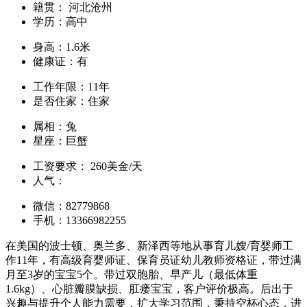
籍贯：
河北沧州
学历：
高中
身高：
1.6米
健康证：
有
工作年限：
11年
是否住家：
住家
属相：
兔
星座：
巨蟹
工资要求：
260美金/天
人气：
微信：
82779868
手机：
13366982255
在美国的波士顿、奥兰多、新泽西等地从事育儿嫂/育婴师工
作11年，有高级育婴师证、保育员证幼儿教师资格证，带过满
月至3岁的宝宝5个。带过双胞胎、早产儿（最低体重
1.6kg）、心脏瓣膜缺损、肛瘘宝宝，客户评价极高。后出于
兴趣与提升个人能力需要，扩大学习范围，秉持空杯心态，进