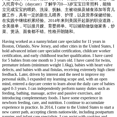
入托育中心（daycare）了解学习0—3岁宝宝日常照料，能独
立完成宝宝的喂奶、洗澡、抚触、主被动操及辅食添加等育儿
嫂工作，具有一定的新生儿喂养、护理，以及营养保健经验。
在实践中继续积累经验。2014年来到美国开起新的职业道路，
全美接单，可以接月嫂、育婴师单。可以辅助做饭做家务，炒
菜、煲汤、面食都不错。性格开朗随和。
Having worked as a nanny/infant care specialist for 11 years in
Boston, Orlando, New Jersey, and other cities in the United States, I
hold advanced infant care specialist certification, childcare worker
certification, and early childhood teacher qualification. I have cared
for 5 babies from one month to 3 years old. I have cared for twins,
premature infants (minimum weight 1.6kg), babies with heart valve
defects, and babies with anal fistulas, receiving extremely high client
feedback. Later, driven by interest and the need to improve my
personal skills, I expanded my learning scope and, with an open
mind, entered a daycare center to learn about the daily care of babies
aged 0-3 years. I can independently perform nanny duties such as
feeding, bathing, massage, active and passive exercises, and
introducing complementary foods. I have some experience in
newborn feeding, care, and nutrition. I continue to accumulate
experience in practice. In 2014, I came to the United States to start a
new career path, accepting clients nationwide, including postpartum
nannies and infant care specialists. I can assist with cooking and