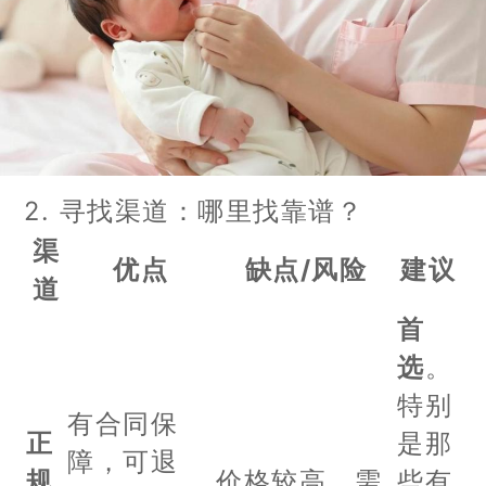
2. 寻找渠道：哪里找靠谱？
渠
优点
缺点/风险
建议
道
首
选
。
特别
有合同保
正
是那
障，可退
规
价格较高，需
些有