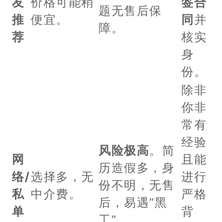
友
价格可能稍
签合
题无售后保
推
便宜。
同
并
障。
荐
核实
身
份。
除非
你非
常有
经验
风险极高
。简
网
且能
历造假多，身
络/
选择多，无
进行
份不明，无售
私
中介费。
严格
后，易遇“黑
单
背
工”。