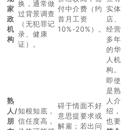
换，通常做
家
付中介费（约
实体
过背景调查
政
首月工资
店、
（无犯罪记
机
10%-20%）。
经营
录、健康
构
多年
证）。
的华
人机
构。
即使
是熟
熟
人介
碍于情面不好
人/
知根知底，
绍，
意思提要求或
朋
信任度高，
也要
解雇；若出问