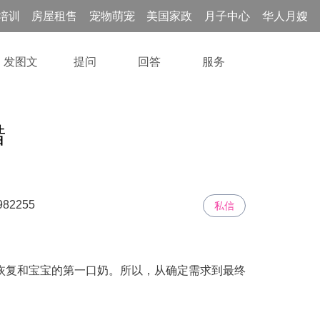
培训
房屋租售
宠物萌宠
美国家政
月子中心
华人月嫂
发图文
提问
回答
服务
错
982255
私信
恢复和宝宝的第一口奶。所以，从确定需求到最终