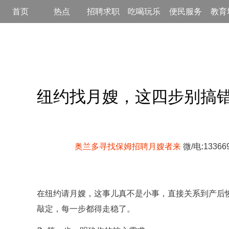
首页
热点
招聘求职
吃喝玩乐
便民服务
教育
纽约找月嫂，这四步别搞
奥兰多寻找保姆招聘月嫂者来
微/电:13366
在纽约请月嫂，这事儿真不是小事，直接关系到产后
敲定，每一步都得走稳了。