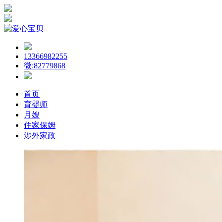
13366982255
微:82779868
首页
育婴师
月嫂
住家保姆
涉外家政