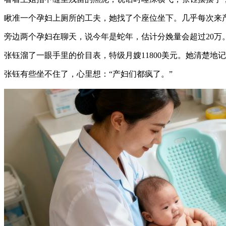
瞅准一个孕妇上厕所的工夫，她找了个座位坐下。几乎每次来
旁边两个孕妇在聊天，说今年是蛇年，估计分娩量会超过20万
张钰溜了一眼手里的价目表，特级月嫂11800美元。她清楚地记
张钰有些坐不住了，心里想：“产妇们都疯了。”