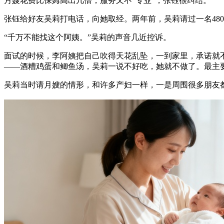
月嫂花费比保姆高出几倍，服务又不“专业”，张钰很纠结。
张钰给好友吴莉打电话，向她取经。两年前，吴莉请过一名48
“千万不能找这个阿姨。”吴莉的声音几近控诉。
面试的时候，李阿姨把自己吹得天花乱坠，一到家里，承诺就
——酒糟鸡蛋和鲫鱼汤，吴莉一说不好吃，她就不做了。最主
吴莉当时请月嫂的情形，和许多产妇一样，一是周围很多朋友