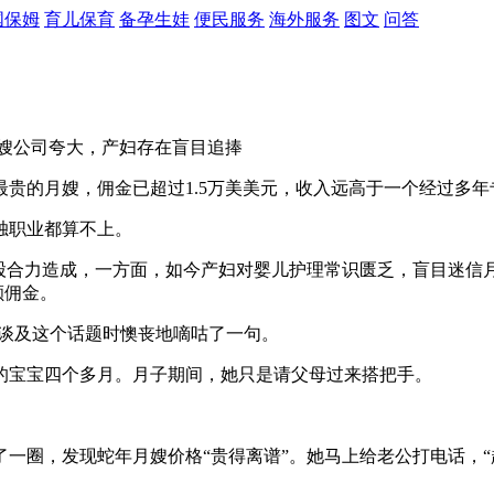
国保姆
育儿保育
备孕生娃
便民服务
海外服务
图文
问答
月嫂公司夸大，产妇存在盲目追捧
贵的月嫂，佣金已超过1.5万美美元，收入远高于一个经过多
独职业都算不上。
两股合力造成，一方面，如今产妇对婴儿护理常识匮乏，盲目迷信
额佣金。
在谈及这个话题时懊丧地嘀咕了一句。
的宝宝四个多月。月子期间，她只是请父母过来搭把手。
转了一圈，发现蛇年月嫂价格“贵得离谱”。她马上给老公打电话，“