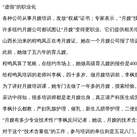
“虚假”的职业化
各种公司从事月嫂培训，发放“权威”证书；专家表示，“月嫂”
许多纽约月嫂公司都试图让“月嫂”变得更职业。它们提供相关
山西长治来的程鸣凤正在考月嫂证。她在一个月嫂公司报了培训班
此前，她做了五六年的育儿嫂。
程鸣凤算了笔账，在纽约市场上，她做高级育儿嫂的报价是400
给程鸣凤培训的老师叫李枫，四十多岁。做月嫂培训前，李枫
为了讲好月嫂培训课，她专门去做了一年多的月嫂，摸索经验
采访中得知，很多培训师都是老月嫂出身，真正请产科医生或
李枫什么都教，产妇乳腺护理，催乳，新生儿脐带护理，二便
“月嫂有多少专业技术性?”李枫反问记者，她说，月嫂的技术
对于这个“技术含量低”的工作，参与培训的单位则是五花八门