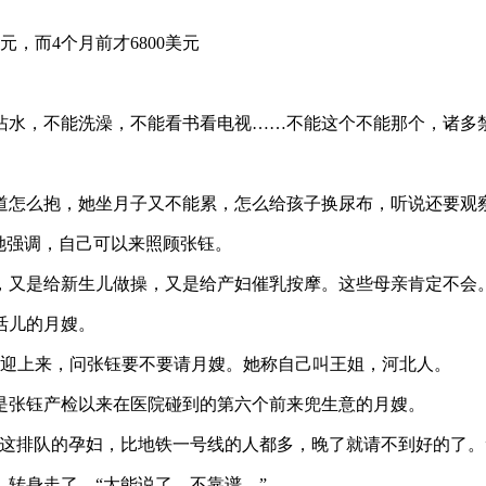
，而4个月前才6800美元
沾水，不能洗澡，不能看书看电视……不能这个不能那个，诸多
道怎么抱，她坐月子又不能累，怎么给孩子换尿布，听说还要观
她强调，自己可以来照顾张钰。
，又是给新生儿做操，又是给产妇催乳按摩。这些母亲肯定不会
活儿的月嫂。
女人迎上来，问张钰要不要请月嫂。她称自己叫王姐，河北人。
是张钰产检以来在医院碰到的第六个前来兜生意的月嫂。
看这排队的孕妇，比地铁一号线的人都多，晚了就请不到好的了。
转身走了。“太能说了，不靠谱。”