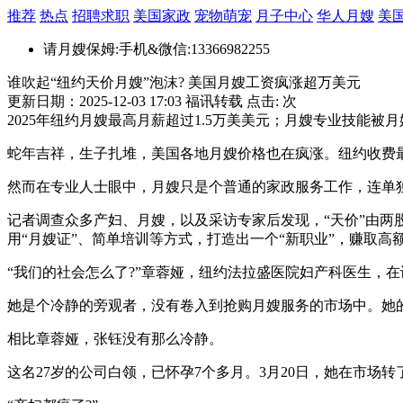
推荐
热点
招聘求职
美国家政
宠物萌宠
月子中心
华人月嫂
美
请月嫂保姆:手机&微信:13366982255
谁吹起“纽约天价月嫂”泡沫? 美国月嫂工资疯涨超万美元
更新日期：2025-12-03 17:03 福讯转载 点击:
次
2025年纽约月嫂最高月薪超过1.5万美美元；月嫂专业技能被
蛇年吉祥，生子扎堆，美国各地月嫂价格也在疯涨。纽约收费最
然而在专业人士眼中，月嫂只是个普通的家政服务工作，连单
记者调查众多产妇、月嫂，以及采访专家后发现，“天价”由
用“月嫂证”、简单培训等方式，打造出一个“新职业”，赚取高
“我们的社会怎么了?”章蓉娅，纽约法拉盛医院妇产科医生，
她是个冷静的旁观者，没有卷入到抢购月嫂服务的市场中。她
相比章蓉娅，张钰没有那么冷静。
这名27岁的公司白领，已怀孕7个多月。3月20日，她在市场