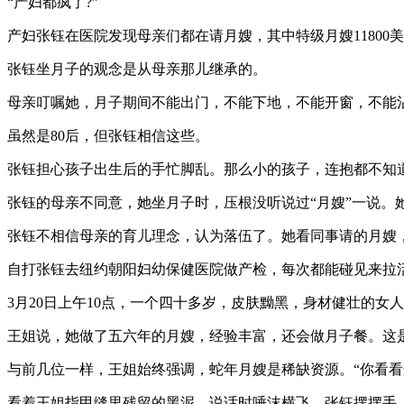
“产妇都疯了?”
产妇张钰在医院发现母亲们都在请月嫂，其中特级月嫂11800美元
张钰坐月子的观念是从母亲那儿继承的。
母亲叮嘱她，月子期间不能出门，不能下地，不能开窗，不能
虽然是80后，但张钰相信这些。
张钰担心孩子出生后的手忙脚乱。那么小的孩子，连抱都不知
张钰的母亲不同意，她坐月子时，压根没听说过“月嫂”一说。
张钰不相信母亲的育儿理念，认为落伍了。她看同事请的月嫂
自打张钰去纽约朝阳妇幼保健医院做产检，每次都能碰见来拉
3月20日上午10点，一个四十多岁，皮肤黝黑，身材健壮的
王姐说，她做了五六年的月嫂，经验丰富，还会做月子餐。这
与前几位一样，王姐始终强调，蛇年月嫂是稀缺资源。“你看
看着王姐指甲缝里残留的黑泥，说话时唾沫横飞，张钰摆摆手，