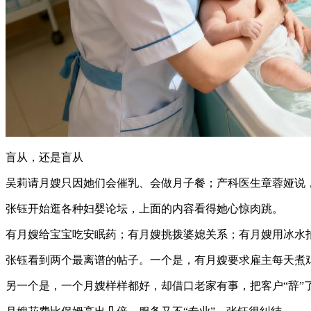
盲从，还是盲从
吴莉请月嫂只因她们会催乳、会做月子餐；产科医生章蓉娅说
张钰开始逛各种妇婴论坛，上面的内容看得她心惊肉跳。
有月嫂给宝宝吃安眠药；有月嫂挑拨婆媳关系；有月嫂用冰水
张钰看到两个最离谱的帖子。一个是，有月嫂要求雇主每天煮
另一个是，一个月嫂样样都好，却借口老家有事，把客户“辞”了