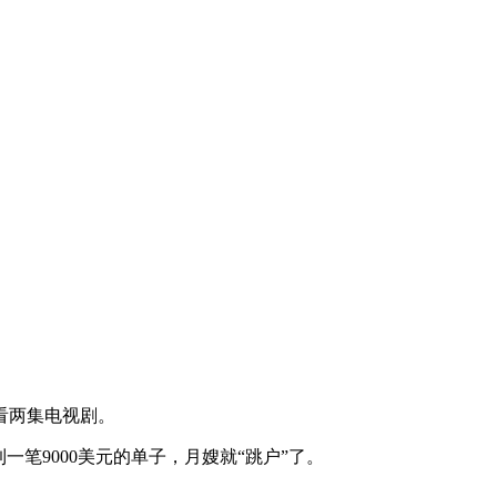
看两集电视剧。
笔9000美元的单子，月嫂就“跳户”了。