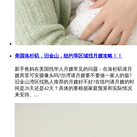
美国洛杉矶，旧金山，纽约等区域找月嫂攻略！！
新手爸妈在美国找华人月嫂常见的问题：在洛杉矶请月
嫂房里可安摄像头吗?尔湾请月嫂要不要做一家人的饭?
旧金山湾区找熟人推荐的月嫂好不好?在纽约请月嫂的时
间是26天还是42天？具体的要根据家庭预算和实际情况
来安排。...