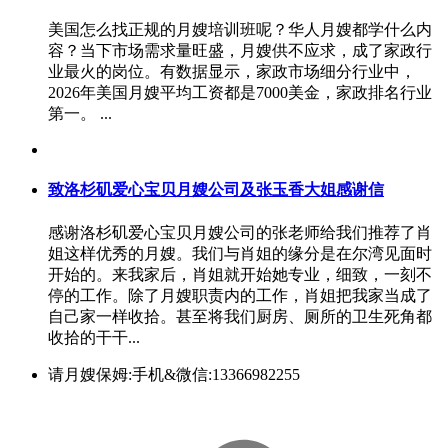
美国怎么找正规的月嫂培训班呢？华人月嫂都学什么内
容？当下市场需求量旺盛，月嫂供不应求，成了家政行
业最火的岗位。有数据显示，家政市场细分行业中，
2026年美国月嫂平均工资都是7000美金，家政排名行业
第一。 ...
致洛杉矶爱心宝贝月嫂公司及张玉香大姐感谢信
感谢洛杉矶爱心宝贝月嫂公司的张老师给我们推荐了肖
姐这样优秀的月嫂。我们与肖姐的缘分是在尔湾见面时
开始的。来我家后，肖姐就开始她专业，细致，一刻不
停的工作。除了月嫂职责内的工作，肖姐把我家当成了
自己家一样收拾。甚至将我们厨房、厕所的卫生死角都
收拾的干干...
请月嫂保姆:手机&微信:13366982255