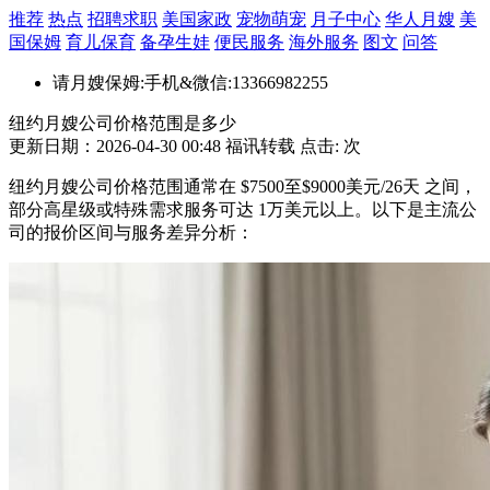
推荐
热点
招聘求职
美国家政
宠物萌宠
月子中心
华人月嫂
美
国保姆
育儿保育
备孕生娃
便民服务
海外服务
图文
问答
请月嫂保姆:手机&微信:13366982255
纽约月嫂公司价格范围是多少
更新日期：2026-04-30 00:48 福讯转载 点击:
次
纽约月嫂公司价格范围通常在 $7500至$9000美元/26天 之间，
部分高星级或特殊需求服务可达 1万美元以上。以下是主流公
司的报价区间与服务差异分析：