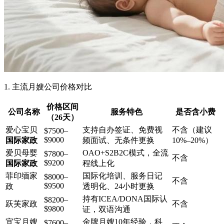
1. 主流月嫂公司价格对比
价格区间
公司名称
服务特色
是否含小费
（26天）
爱心宝贝
支持自办签证、免费视
不含（建议
$7500–
$9000
国际家政
频面试、无条件更换
10%–20%）
爱贝母婴
OAO+S2B2C模式，全流
$7800–
不含
$9200
国际家政
程线上化
菲印缅家
国际化培训、服务日记
$8000–
不含
$9500
政
透明化、24小时更换
持有ICEA/DONA国际认
$8200–
跃芙家政
不含
$9800
证，双语沟通
宜宝月嫂
金牌月嫂10年经验，科
$7600–