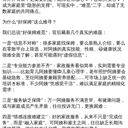
成为家庭里“隐形的支撑”。可现实中，“难觅”二字，却成了无
数家庭的共同痛点。
为什么“好保姆”这么难寻？
我们总说“好保姆难觅”，背后藏着几个真实的难题：
一是“信息不对称”：很多家庭找保姆，要么靠熟人介绍，要么
在零散平台上筛选，对阿姨的真实技能、性格、😃健康状况
很难全面了解，甚至可能遇到“虚假信息”；
二是“专业能力参差不齐”：家政服务看似简单，实则需要专业
知识——比如育儿阿姨要懂🙉儿童心理学，老年照护阿姨要会
基础急救，烹饪阿姨要兼顾营养搭配……可市场上缺乏统一的
培训📓标准，不少阿姨“凭感觉干活”，难以满足家庭的精细化
需求；
三是“服务缺乏保障”：万一阿姨服务不满意💯、有健康问题，
或与家庭成员产生矛盾，往往投诉无门，更换困难；
四是“情感连接难建立”：好的家政服务，从来不只是“完成任
务”，而是“融入家庭”。可阿姨和雇主之间，往往缺乏长期沟