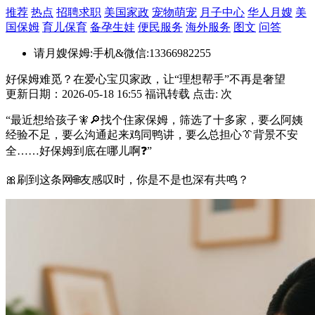
推荐
热点
招聘求职
美国家政
宠物萌宠
月子中心
华人月嫂
美
国保姆
育儿保育
备孕生娃
便民服务
海外服务
图文
问答
请月嫂保姆:手机&微信:13366982255
好保姆难觅？在爱心宝贝家政，让“理想帮手”不再是奢望
更新日期：2026-05-18 16:55 福讯转载 点击:
次
“最近想给孩子🧚🔎找个住家保姆，筛选了十多家，要么阿姨
经验不足，要么沟通起来鸡同鸭讲，要么总担心👔背景不安
全……好保姆到底在哪儿啊❓”
🎀刷到这条网🌐友感叹时，你是不是也深有共鸣？