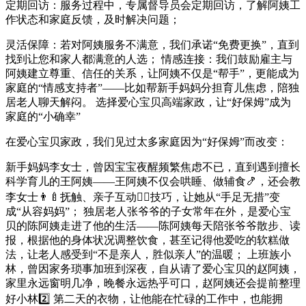
定期回访：服务过程中，专属督导员会定期回访，了解阿姨工
作状态和家庭反馈，及时解决问题；
灵活保障：若对阿姨服务不满意，我们承诺“免费更换”，直到
找到让您和家人都满意的人选； 情感连接：我们鼓励雇主与
阿姨建立尊重、信任的关系，让阿姨不仅是“帮手”，更能成为
家庭的“情感支持者”——比如帮新手妈妈分担育儿焦虑，陪独
居老人聊天解闷。 选择爱心宝贝高端家政，让“好保姆”成为
家庭的“小确幸”
在爱心宝贝家政，我们见过太多家庭因为“好保姆”而改变：
新手妈妈李女士，曾因宝宝夜醒频繁焦虑不已，直到遇到擅长
科学育儿的王阿姨——王阿姨不仅会哄睡、做辅食🍤，还会教
李女士👨‍🍼抚触、亲子互动🤹‍♂️技巧，让她从“手足无措”变
成“从容妈妈”； 独居老人张爷爷的子女常年在外，是爱心宝
贝的陈阿姨走进了他的生活——陈阿姨每天陪张爷爷散步、读
报，根据他的身体状况调整饮食，甚至记得他爱吃的软糕做
法，让老人感受到“不是亲人，胜似亲人”的温暖； 上班族小
林，曾因家务琐事加班到深夜，自从请了爱心宝贝的赵阿姨，
家里永远窗明几净，晚餐永远热乎可口，赵阿姨还会提前整理
好小林2️⃣ 第二天的衣物，让他能在忙碌的工作中，也能拥