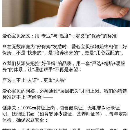
爱心宝贝家政：用“专业”与“温度”，定义“好保姆”的标准
🎀在无数家庭为“好保姆”发愁时，爱心宝贝保姆始终相信：好
保姆，不是“找来的”，是“培养出来的”，更是“用心匹配的”。
🎀我们从源头把控“好保姆”的品质，用一套“严选+精培+暖服
务”的体系，让“理想帮手”不再是奢望：
严选：不止“人证”，更重“人品”
爱心宝贝的阿姨，必须通过“层层把关”才能上岗。我们的筛选
标准远不止“有经验”——
健康关：100%🎫持证上岗，包含健康证、无犯罪📝记录证
明、技能证书🎫（如育婴师🤱🏻证、营养师证等），每年定期
体检，确保家庭安全；