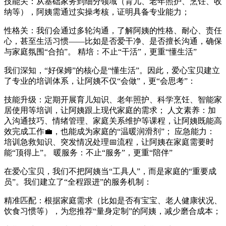
技能关：从基础家务到细分领域（育儿、老年照护、烹饪、收
纳等），阿姨需通过实操考核，证明具备专业能力；
性格关：我们会通过多轮沟通，了解阿姨的性格、耐心、责任
心，甚至生活习惯——比如是否爱干净、是否擅长沟通，确保
与家庭氛围“合拍”。 精培：不止“干活”，更重“懂生活”
我们深知，“好保姆”的核心是“懂生活”。因此，爱心宝贝建立
了专业的培训体系，让阿姨不仅“会做”，更“会思考”：
技能升级：定期开展育儿知识、老年照护、科学烹饪、智能家
居使用等培训，让阿姨跟上现代家庭的需求； 人文素养：加
入沟通技巧、情绪管理、家庭关系维护等课程，让阿姨既能高
效完成工作💼，也能成为家庭的“温暖润滑剂”； 应急能力：
培训急救知识、突发情况处理📅流程，让阿姨在家庭需要时
能“顶得上”。 暖服务：不止“服务”，更重“陪伴”
在爱心宝贝，我们不把阿姨当“工具人”，而是家庭的“重要成
员”。我们建立了“全程跟进”的服务机制：
精准匹配：根据家庭需求（比如是否有宝宝、老人健康状况、
饮食习惯等），为您推荐“量身定制”的阿姨，减少磨合成本；