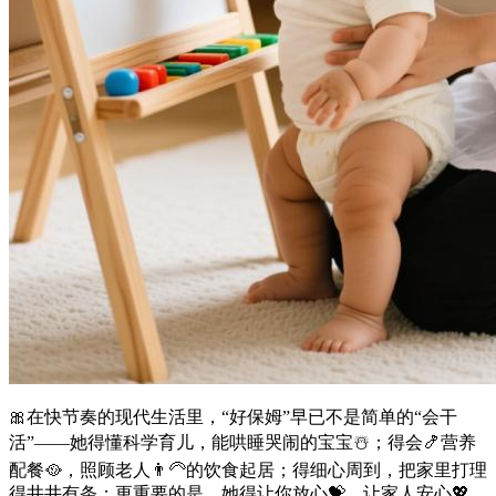
🎀在快节奏的现代生活里，“好保姆”早已不是简单的“会干
活”——她得懂科学育儿，能哄睡哭闹的宝宝☃️；得会🍤营养
配餐🥘，照顾老人👨‍🦳的饮食起居；得细心周到，把家里打理
得井井有条；更重要的是，她得让你放心💝，让家人安心💖，