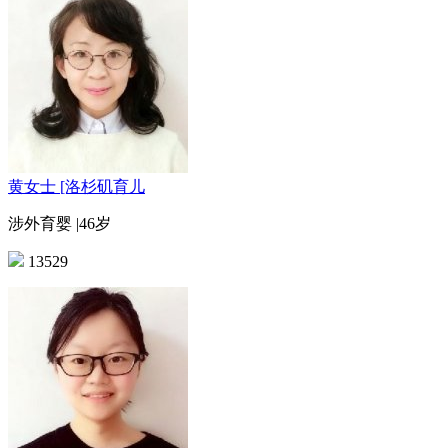
黄女士 [洛杉矶育儿
涉外育婴
|46岁
13529