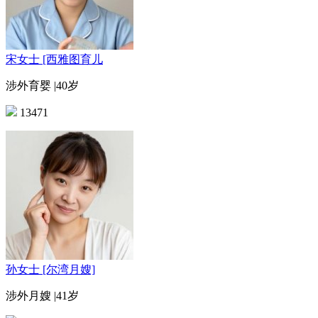
宋女士 [西雅图育儿
涉外育婴
|40岁
13471
孙女士 [尔湾月嫂]
涉外月嫂
|41岁