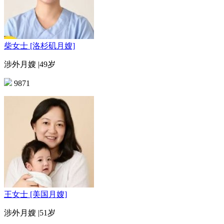
柴女士 [洛杉矶月嫂]
涉外月嫂
|49岁
9871
王女士 [美国月嫂]
涉外月嫂
|51岁