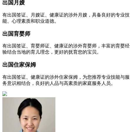
出国月嫂
有出国签证、月嫂证、健康证的涉外月嫂，具备良好的专业技
能、心理素质和职业道德。
出国育婴师
有出国签证、育婴师证、健康证的涉外育婴师，丰富的育婴经
验结合当地的育儿理念，更好的抚育您的宝贝。
出国住家保姆
有出国签证、健康证的涉外住家保姆，为您推荐专业技能与服
务意识相结合，良好的人品与高素质的家庭服务人员。