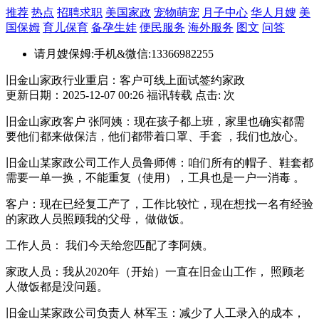
推荐
热点
招聘求职
美国家政
宠物萌宠
月子中心
华人月嫂
美
国保姆
育儿保育
备孕生娃
便民服务
海外服务
图文
问答
请月嫂保姆:手机&微信:13366982255
旧金山家政行业重启：客户可线上面试签约家政
更新日期：2025-12-07 00:26 福讯转载 点击:
次
旧金山家政客户 张阿姨：现在孩子都上班，家里也确实都需
要他们都来做保洁，他们都带着口罩、手套 ，我们也放心。
旧金山某家政公司工作人员鲁师傅：咱们所有的帽子、鞋套都
需要一单一换，不能重复（使用），工具也是一户一消毒 。
客户：现在已经复工产了，工作比较忙，现在想找一名有经验
的家政人员照顾我的父母， 做做饭。
工作人员： 我们今天给您匹配了李阿姨。
家政人员：我从2020年（开始）一直在旧金山工作， 照顾老
人做饭都是没问题。
旧金山某家政公司负责人 林军玉：减少了人工录入的成本，