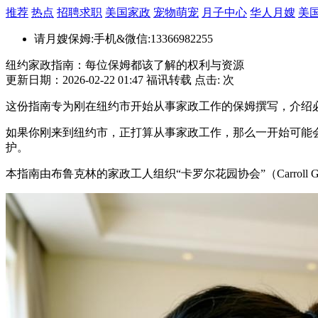
推荐
热点
招聘求职
美国家政
宠物萌宠
月子中心
华人月嫂
美
请月嫂保姆:手机&微信:13366982255
纽约家政指南：每位保姆都该了解的权利与资源
更新日期：2026-02-22 01:47 福讯转载 点击:
次
这份指南专为刚在纽约市开始从事家政工作的保姆撰写，介绍
如果你刚来到纽约市，正打算从事家政工作，那么一开始可能
护。
本指南由布鲁克林的家政工人组织“卡罗尔花园协会”（Carroll Ga