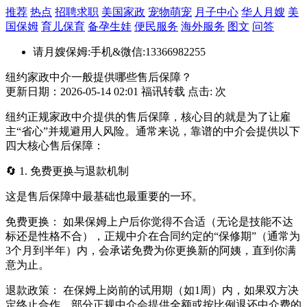
推荐
热点
招聘求职
美国家政
宠物萌宠
月子中心
华人月嫂
美
国保姆
育儿保育
备孕生娃
便民服务
海外服务
图文
问答
请月嫂保姆:手机&微信:13366982255
纽约家政中介一般提供哪些售后保障？
更新日期：2026-05-14 02:01 福讯转载 点击:
次
纽约正规家政中介提供的售后保障，核心目的就是为了让雇
主“省心”并规避用人风险。通常来说，靠谱的中介会提供以下
四大核心售后保障：
🔄 1. 免费更换与退款机制
这是售后保障中最基础也最重要的一环。
免费更换： 如果保姆上户后你觉得不合适（无论是技能不达
标还是性格不合），正规中介在合同约定的“保修期”（通常为
3个月到半年）内，会承诺免费为你更换新的阿姨，直到你满
意为止。
退款政策： 在保姆上岗前的试用期（如1周）内，如果双方决
定终止合作，部分正规中介会提供全额或按比例退还中介费的