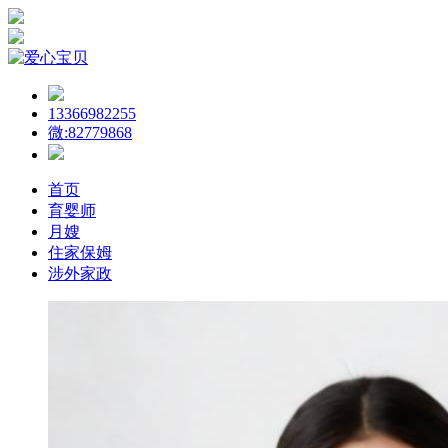
13366982255
微:82779868
首页
育婴师
月嫂
住家保姆
涉外家政