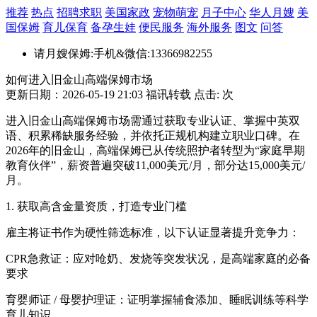
推荐
热点
招聘求职
美国家政
宠物萌宠
月子中心
华人月嫂
美
国保姆
育儿保育
备孕生娃
便民服务
海外服务
图文
问答
请月嫂保姆:手机&微信:13366982255
如何进入旧金山高端保姆市场
更新日期：2026-05-19 21:03 福讯转载 点击:
次
进入旧金山高端保姆市场需通过获取专业认证、掌握中英双
语、积累稀缺服务经验，并依托正规机构建立职业口碑。在
2026年的旧金山，高端保姆已从传统照护者转型为“家庭早期
教育伙伴”，薪资普遍突破11,000美元/月，部分达15,000美元/
月。
1. 获取高含金量资质，打造专业门槛
雇主将证书作为硬性筛选标准，以下认证显著提升竞争力：
CPR急救证：应对呛奶、发烧等突发状况，是高端家庭的必备
要求
育婴师证 / 母婴护理证：证明掌握辅食添加、睡眠训练等科学
育儿知识