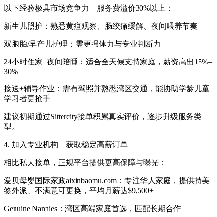
以下经验极具市场竞争力，服务费溢价30%以上：
新生儿照护：熟悉黄疸观察、肠绞痛缓解、夜间喂养节奏
双胞胎/早产儿护理：需更强体力与专业判断力
24小时住家+夜间陪睡：适合全天候支持家庭，薪资高出15%–
30%
接送+辅导作业：需有驾照并熟悉湾区交通，能协助学龄儿童
学习者更抢手
建议初期通过Sittercity接单积累真实评价，逐步升级服务类
型。
4. 加入专业机构，获取稳定高薪订单
相比私人接单，正规平台提供更高保障与曝光：
爱贝母婴国际家政aixinbaomu.com：专注华人家庭，提供持美
签外派、不满意可更换，平均月薪达$9,500+
Genuine Nannies：湾区高端家庭首选，匹配长期合作