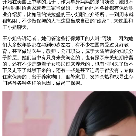
开始在美国上中学的儿子，作为单身妈妈的张阿姨说，她恨不
得能同时给两家或者三家当保姆。大纽约地区各处都有保姆职
业介绍所，比如纽约法拉盛的王小姐职业介绍所，一到周末就
很热闹，不少做保姆的人把这里当成自己的“娘家”，来这里和
王小姐聊天。
王小姐告诉记者，她们管这些打保姆工的人叫“阿姨”，因为她
们大多数年龄都在40到60岁左右，有不少在国内受过良好教
育，甚至做过医生，教师，公司职员，属于大陆所说的知识分
子阶层。她们当中有只身来美淘金的，也有探亲来美短期停留
的，还有不少是随着子女移民过来养老的，也有时间久了留不
下又走不了就黑下来的，还有一些是甚至连房子都没有，专做
住家保姆的，出于养家糊口、贴补家用、发挥余热和找寻生存
门路等各种各样的原因，做起了保姆。