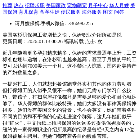
推荐
热点
招聘求职
美国家政
宠物萌宠
月子中心
华人月嫂
美
国保姆
育儿保育
备孕生娃
便民服务
海外服务
图文
问答
请月嫂保姆:手机&微信:13366982255
美国洛杉矶保姆工资增长之快，保姆职业介绍所如是说
更新日期：2026-01-13 00:26 福讯转载 点击:
次
近几年随着更多孕妈越来越多，保姆的需求量逐年上升，工资
标准也逐年递增，在洛杉矶也越来越高，甚至于月嫂的平均工
资可以达到7000美元一个月。这不禁让人惊叹，国内赴美待产
的产妇数量之多。
一提起打工，人们就想起餐馆跑堂外卖和其他的体力劳动者，
但打保姆工的人似乎又很不一样，她们无需专门学习什么技
巧，带孩子，打扫房屋好像都只是需要足够的爱心和耐心就足
够了。华人保姆的群体比较特殊，她们大多没有菲律宾保姆挣
得多，她们没有美国文化的背景，也不会英文，她们带着各种
不同的目的和不平衡的心态走进这个群落，这几年她们似乎
很“红火”，中文报纸上招聘保姆的远远多过提供保姆服务的，
纽约的一家保姆职业介绍所最高的纪录是曾经3天之内有17位
保姆被雇主聘用。但她们都有着各自的酸甜苦辣。