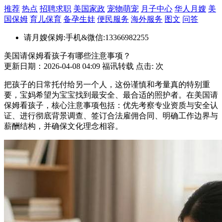
推荐
热点
招聘求职
美国家政
宠物萌宠
月子中心
华人月嫂
美
国保姆
育儿保育
备孕生娃
便民服务
海外服务
图文
问答
请月嫂保姆:手机&微信:13366982255
美国请保姆看孩子有哪些注意事项？
更新日期：2026-04-08 04:09 福讯转载 点击:
次
把孩子的日常托付给另一个人，这份谨慎和考量真的特别重
要，宝妈希望为宝宝找到最安全、最合适的照护者。在美国请
保姆看孩子，核心注意事项包括：优先考察专业资质与安全认
证、进行彻底背景调查、签订合法雇佣合同、明确工作边界与
薪酬结构，并确保文化理念相容。