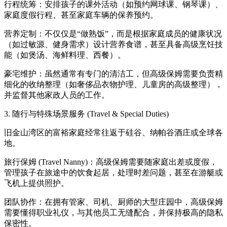
行程统筹：安排孩子的课外活动（如预约网球课、钢琴课）、
家庭度假行程、甚至家庭车辆的保养预约。
营养定制：不仅仅是“做熟饭”，而是根据家庭成员的健康状况
（如过敏源、健身需求）设计营养食谱，甚至具备高级烹饪技
能（如煲汤、海鲜料理、西餐）。
豪宅维护：虽然通常有专门的清洁工，但高级保姆需要负责精
细化的收纳整理（如奢侈品衣物护理、儿童房的高级整理），
并监督其他家政人员的工作。
3. 随行与特殊场景服务 (Travel & Special Duties)
旧金山湾区的富裕家庭经常往返于硅谷、纳帕谷酒庄或全球各
地。
旅行保姆 (Travel Nanny)：高级保姆需要随家庭出差或度假，
管理孩子在旅途中的饮食起居，处理时差问题，甚至在游艇或
飞机上提供照护。
团队协作：在拥有管家、司机、厨师的大型庄园中，高级保姆
需要懂得职业礼仪，与其他员工无缝配合，并保持极高的隐私
保密性。