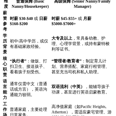
维
普通保姆 (Basic
高级保姆 (Senior Nanny/Family
度
Nanny/Housekeeper)
Manager)
薪
资
时薪 $30-$40
或
日薪
时薪 $45-$55+
或
月薪
参
$160-$200
$5000-$7000+
考
学
大专及以上
，常具备幼教、护
历
初中/高中学历，或仅
理、心理学背景，或持有蒙特梭
背
有基础家政经验。
利等证书。
景
核
“执行者”
：做饭、打
“管理者/教育者”
：制定育儿计
心
扫卫生、接送孩子、
划、营养搭配、家庭行程管理、
职
看着孩子别受伤。
甚至充当司机和私人助理。
责
语
通常仅需中文（普通
言
双语流利（中英）
，能辅导孩子
话或方言），英语沟
能
功课，甚至进行英语启蒙教育。
通能力较弱。
力
工
高净值家庭（如Pacific Heights,
作
普通家庭，主要处理
Atherton），需适应豪宅管理、游
场
日常家务。