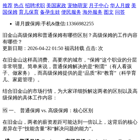
推荐
热点
招聘求职
美国家政
宠物萌宠
月子中心
华人月嫂
美
国保姆
育儿保育
备孕生娃
便民服务
海外服务
图文
问答
请月嫂保姆:手机&微信:13366982255
旧金山高级保姆和普通保姆有哪些区别？高级保姆的工作内容
有哪些？
更新日期：2026-04-22 01:50 福讯转载 点击:
次
在旧金山这样高消费、高要求的城市，“保姆”这个职业的分层
非常明显。简单来说，普通保姆解决的是“刚需”（有人看孩
子、做家务），而高级保姆提供的是“品质”和“教育”（科学育
儿、家庭管理）。
结合旧金山的市场行情，为大家详细拆解这两者的区别以及高
级保姆的具体工作内容：
🆚 一、 普通保姆 vs. 高级保姆：核心区别
在旧金山，两者的薪资差距可能达到一倍以上，这背后的核心
差异在于“技能含量”和“解决问题的能力”。