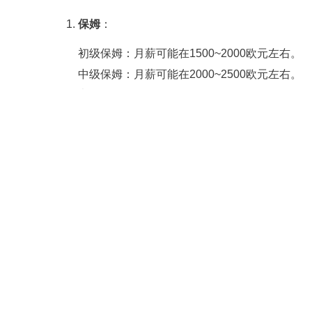
保姆
：
初级保姆：月薪可能在1500~2000欧元左右。
中级保姆：月薪可能在2000~2500欧元左右。
高级保姆
或具备特殊技能的保姆：月薪可能超过2
同时，
保姆的工资
还可能受到家庭规模、家
如，如果家庭中有不能自理的老人或需要特别照
月嫂
：
月嫂的工资通常会比普通保姆更高，因为月嫂需
妇。
具体工资水平可能因地区和服务质量而异，但一般来
右。
I. Salary Information
In Germany, the salaries of nannies and materni