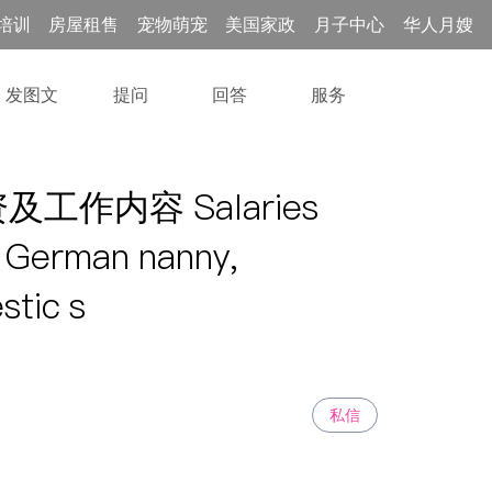
培训
房屋租售
宠物萌宠
美国家政
月子中心
华人月嫂
发图文
提问
回答
服务
作内容 Salaries
he German nanny,
stic s
私信