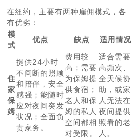
在纽约，主要有两种雇佣模式，各
有优劣：
模
优点
缺点
适用情况
式
费用较
适合需要
提供24小时
高；需要
高频次、
不间断的照顾
住
为保姆提
全天候协
和陪伴，安全
家
供食宿；
助，或家
感强；能随时
保
老人和保
人无法在
应对夜间突发
姆
姆的私人
夜间提供
状况；全面负
空间都相
照看的老
责家务。
对受限。
人。