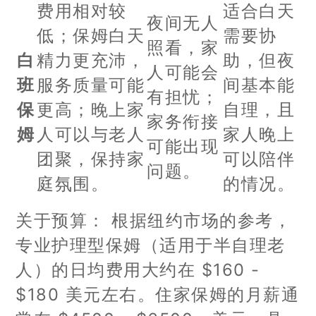
费用相对较
适合白天
夜间无人
低；保姆白天
需要协
照看，家
白
精力更充沛，
助，但夜
人可能会
班
服务质量可能
间基本能
有担忧；
保
更高；晚上家
自理，且
家务衔接
姆
人可以与老人
家人晚上
可能出现
团聚，保持家
可以陪伴
问题。
庭氛围。
的情况。
关于预算： 根据纽约市场的参考，
专业护理型保姆（适用于半自理老
人）的日均费用大约在 $160 -
$180 美元左右。住家保姆的月薪通