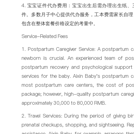
4. 宝宝证件代办费用：宝宝出生后需办理出生纸
件。多数月子中心提供代办服务，工本费需家长自理，
包含在整体套餐价格设定的考量中。
Service-Related Fees
1. Postpartum Caregiver Service: A postpartum ca
newborn is crucial. An experienced team of po
postpartum recovery and psychological support 
services for the baby. Aixin Baby's postpartum ca
most postpartum care centers, the cost of postp
package; however, high-quality postpartum caregiv
approximately 30,000 to 80,000 RMB.
2. Travel Services: During the period of giving bi
prenatal checkups, shopping, and sightseeing. Rep
assistance. Aixin Baby, for example, arranges thre