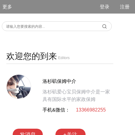
更多
登录
注册
欢迎您的到来
Editors
洛杉矶保姆中介
洛杉矶爱心宝贝保姆中介是一家
具有国际水平的家政保姆
手机&微信：
13366982255
发消息
+关注