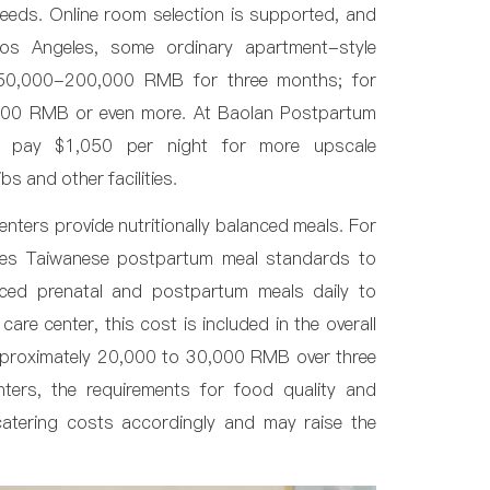
eeds. Online room selection is supported, and
​Los Angeles, some ordinary apartment-style
50,000-200,000 RMB for three months; for
,000 RMB or even more. At Baolan Postpartum
 pay $1,050 per night for more upscale
 and other facilities.
nters provide nutritionally balanced meals. For
uses Taiwanese postpartum meal standards to
nced prenatal and postpartum meals daily to
are center, this cost is included in the overall
approximately 20,000 to 30,000 RMB over three
ers, the requirements for food quality and
catering costs accordingly and may raise the