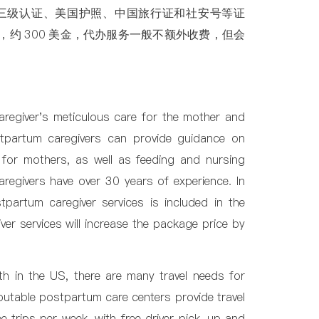
、三级认证、美国护照、中国旅行证和社安号等证
约 300 美金，代办服务一般不额外收费，但会
regiver's meticulous care for the mother and
stpartum caregivers can provide guidance on
for mothers, as well as feeding and nursing
regivers have over 30 years of experience. In
artum caregiver services is included in the
er services will increase the package price by
rth in the US, there are many travel needs for
utable postpartum care centers provide travel
e trips per week, with free driver pick-up and