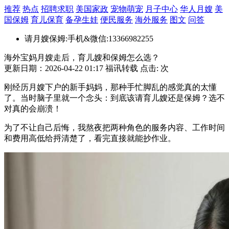
推荐
热点
招聘求职
美国家政
宠物萌宠
月子中心
华人月嫂
美
国保姆
育儿保育
备孕生娃
便民服务
海外服务
图文
问答
请月嫂保姆:手机&微信:13366982255
海外宝妈月嫂走后，育儿嫂和保姆怎么选？
更新日期：2026-04-22 01:17 福讯转载 点击:
次
刚经历月嫂下户的新手妈妈，那种手忙脚乱的感觉真的太懂
了。当时脑子里就一个念头：到底该请育儿嫂还是保姆？选不
对真的会崩溃！
为了不让自己后悔，我熬夜把两种角色的服务内容、工作时间
和费用高低给捋清楚了，看完直接就能抄作业。